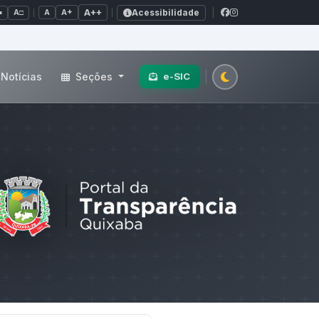
Acessibilidade
A+
A++
|
■
A□
A
Notícias
Seções
e-SIC