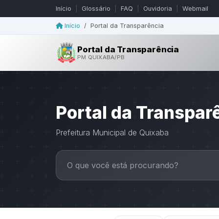
Início
|
Glossário
|
FAQ
|
Ouvidoria
|
Webmail
Início
/
Portal da Transparência
Portal da Transparência
PM QUIXABA/PB
Portal da Transpar
Prefeitura Municipal de Quixaba