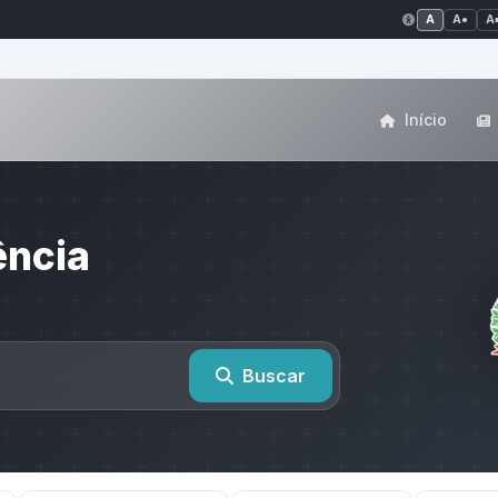
A
A●
A
Início
ência
Buscar