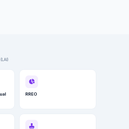
(LAI)
ual
RREO