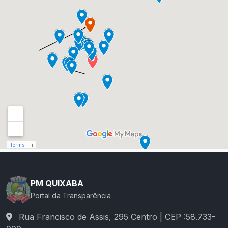
PM QUIXABA
Portal da Transparência
Rua Francisco de Assis, 295 Centro | CEP :58.733-