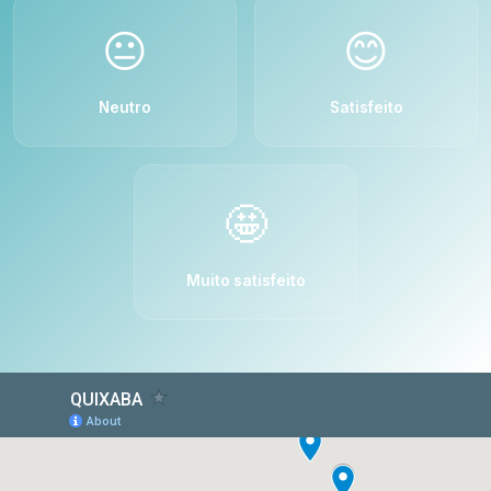
😐
😊
Neutro
Satisfeito
🤩
Muito satisfeito