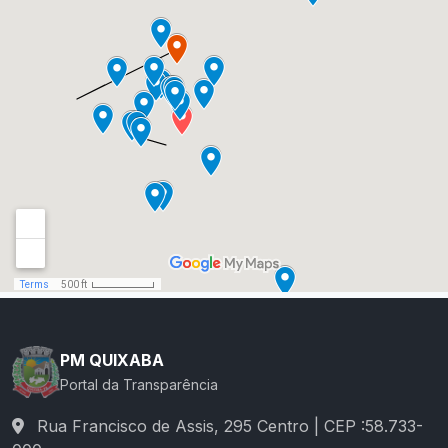
PM QUIXABA
Portal da Transparência
Rua Francisco de Assis, 295 Centro | CEP :58.733-