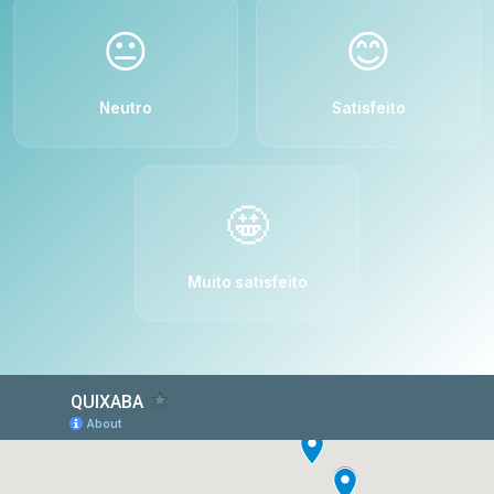
😐
😊
Neutro
Satisfeito
🤩
Muito satisfeito