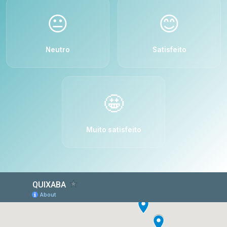
😐
😊
Neutro
Satisfeito
🤩
Muito satisfeito