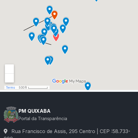
PM QUIXABA
Portal da Transparência
Rua Francisco de Assis, 295 Centro | CEP :58.733-