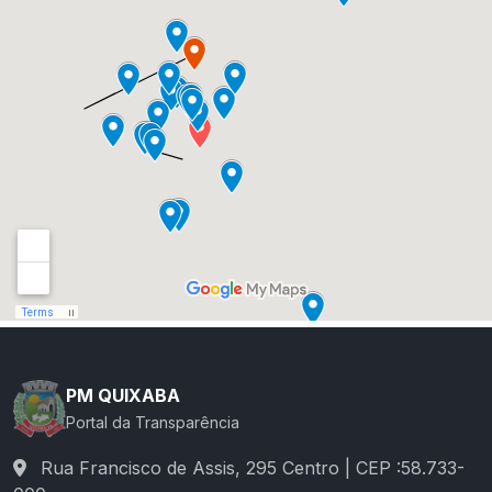
PM QUIXABA
Portal da Transparência
Rua Francisco de Assis, 295 Centro | CEP :58.733-