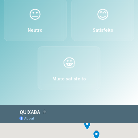
😐
😊
Neutro
Satisfeito
🤩
Muito satisfeito