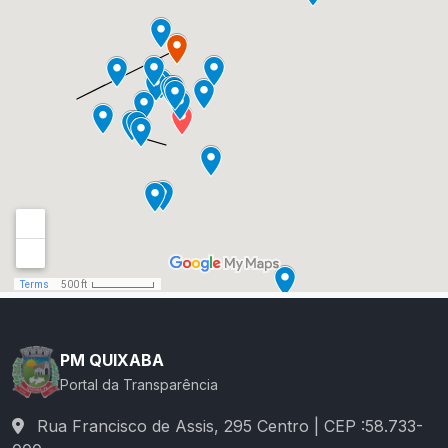
PM QUIXABA
Portal da Transparência
Rua Francisco de Assis, 295 Centro | CEP :58.733-