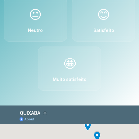
😐
😊
Neutro
Satisfeito
🤩
Muito satisfeito