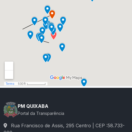
PM QUIXABA
Portal da Transparência
Rua Francisco de Assis, 295 Centro | CEP :58.733-