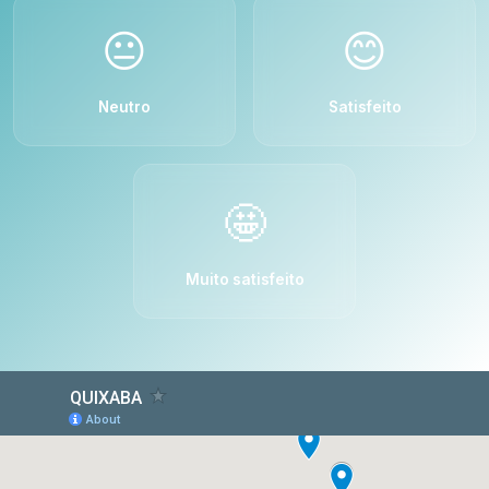
😐
😊
Neutro
Satisfeito
🤩
Muito satisfeito