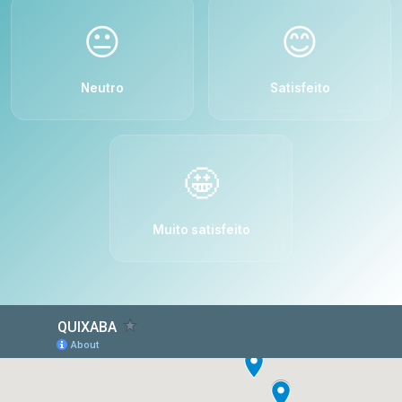
😐
😊
Neutro
Satisfeito
🤩
Muito satisfeito