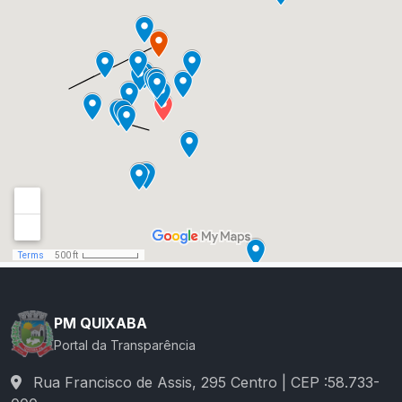
PM QUIXABA
Portal da Transparência
Rua Francisco de Assis, 295 Centro | CEP :58.733-