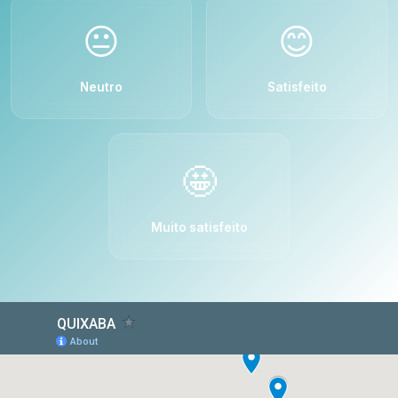
😐
😊
Neutro
Satisfeito
🤩
Muito satisfeito