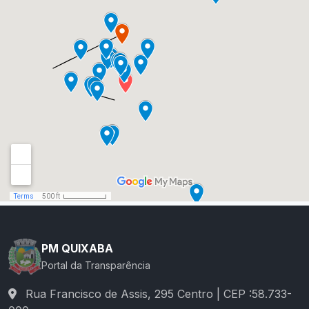
PM QUIXABA
Portal da Transparência
Rua Francisco de Assis, 295 Centro | CEP :58.733-