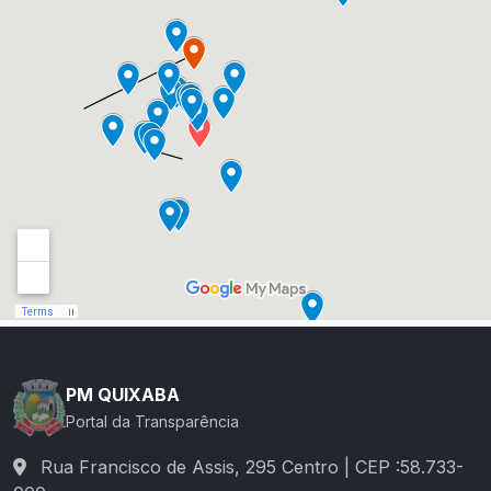
PM QUIXABA
Portal da Transparência
Rua Francisco de Assis, 295 Centro | CEP :58.733-