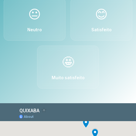
😐
😊
Neutro
Satisfeito
🤩
Muito satisfeito