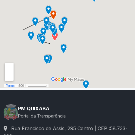
PM QUIXABA
Portal da Transparência
Rua Francisco de Assis, 295 Centro | CEP :58.733-