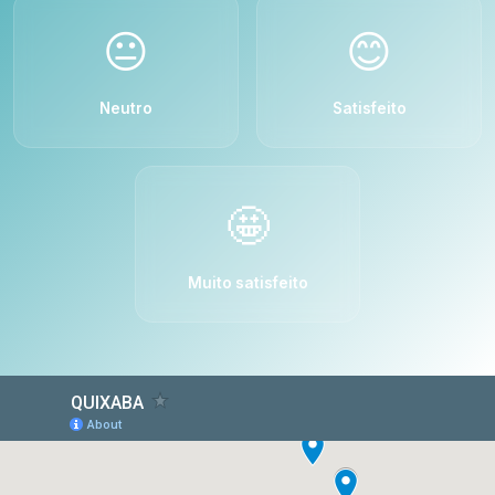
😐
😊
Neutro
Satisfeito
🤩
Muito satisfeito