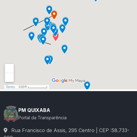
PM QUIXABA
Portal da Transparência
Rua Francisco de Assis, 295 Centro | CEP :58.733-