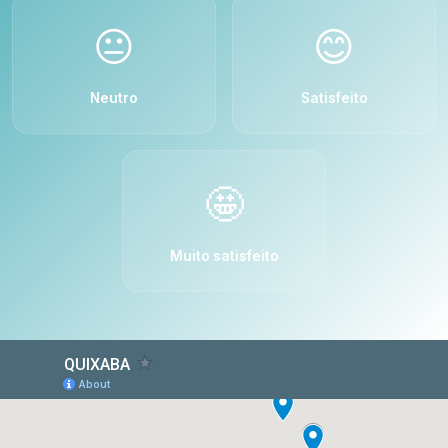
😐
😊
Neutro
Satisfeito
🤩
Muito satisfeito