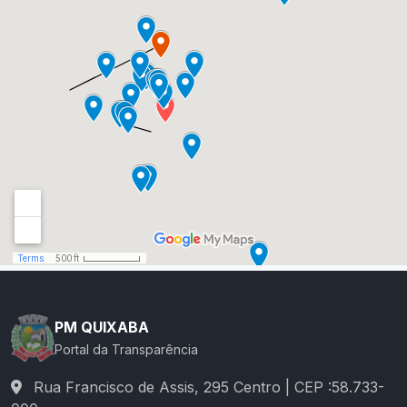
PM QUIXABA
Portal da Transparência
Rua Francisco de Assis, 295 Centro | CEP :58.733-