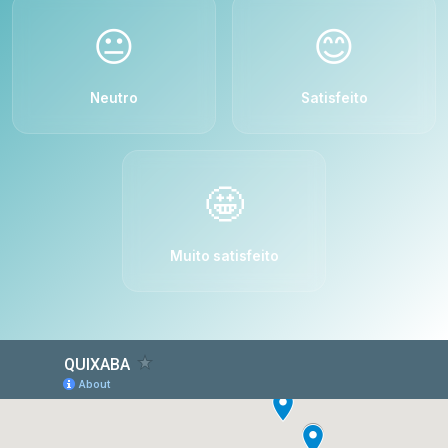
😐
😊
Neutro
Satisfeito
🤩
Muito satisfeito