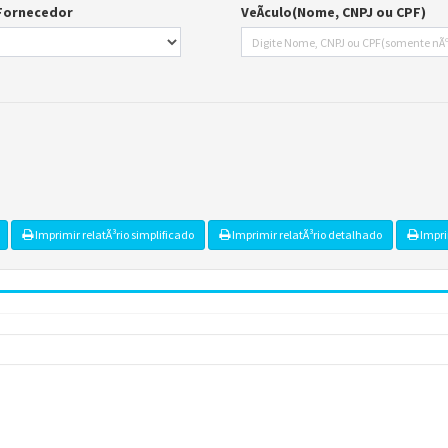
Carta de Serviços
Acessibilidade
Rada
de ele vem — impostos, transferências e gastos · Lei 12.527 (LAI) · L
eitas Extraorçamentárias
Despesas Orçamentárias
tos a Pagar
Dívida Ativa