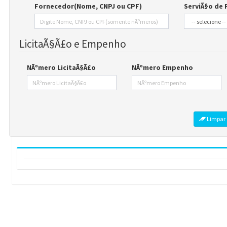
e-SIC
Ouvidoria
Receitas e Despesas
Veja para onde vai o dinheiro público e de on
Receitas Orçamentárias
Rec
Documentos de Pagamento
Res