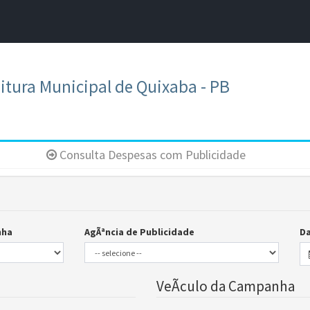
A
A●
A
Início
ência
Buscar