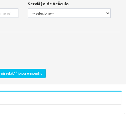
r da Transparência Pública
C 131/2009
Despesas Extraorçamentárias
Subvenções Sociais