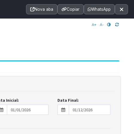
Acessibilidade
A+
A++
|
■
A□
A
Nova aba
Copiar
WhatsApp
Notícias
Seções
e-SIC