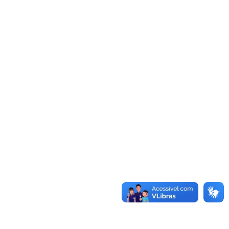
Convênios
as · Lei 14.133/2021 · PNTP 10.x