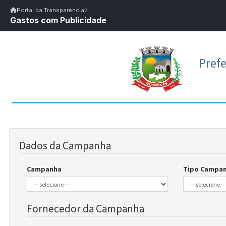
Início
|
Glossário
|
FAQ
|
Ouvidoria
|
Webmail
Portal da Transparência
Gastos com Publicidade
Início
/
Portal da Transparência
Portal da Transparência
PM QUIXABA/PB
Portal da Transpar
Prefeitura Municipal de Quixaba